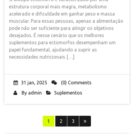
estrutura corporal mais magra, metabolismo
acelerado e dificuldade em ganhar peso e massa
muscular. Para essas pessoas, apenas a alimentação
pode não ser suficiente para atingir os objetivos
desejados. É nesse cenário que os melhores
suplementos para ectomorfos desempenham um
papel fundamental, ajudando a suprir as
necessidades nutricionais […]
31 jan, 2025
(0) Comments
By
admin
Suplementos
Paginação
1
2
3
de